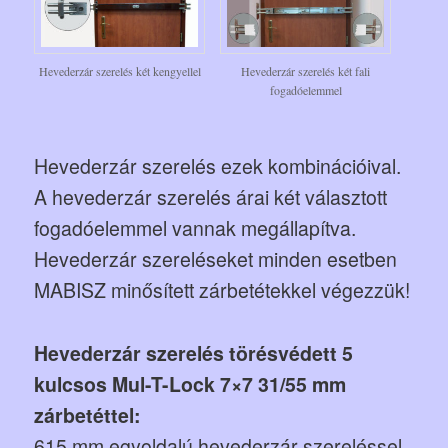
Hevederzár szerelés két kengyellel
Hevederzár szerelés két fali
fogadóelemmel
Hevederzár szerelés ezek kombinációival.
A hevederzár szerelés árai két választott
fogadóelemmel vannak megállapítva.
Hevederzár szereléseket minden esetben
MABISZ minősített zárbetétekkel végezzük!
Hevederzár szerelés törésvédett 5
kulcsos Mul-T-Lock 7×7 31/55 mm
zárbetéttel:
615 mm egyoldalú hevederzár szereléssel