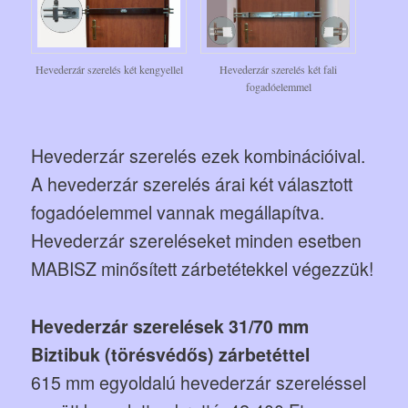
Hevederzár szerelés két kengyellel
Hevederzár szerelés két fali
fogadóelemmel
Hevederzár szerelés ezek kombinációival.
A hevederzár szerelés árai két választott
fogadóelemmel vannak megállapítva.
Hevederzár szereléseket minden esetben
MABISZ minősített zárbetétekkel végezzük!
Hevederzár szerelések 31/70 mm
Biztibuk (törésvédős) zárbetéttel
615 mm egyoldalú hevederzár szereléssel