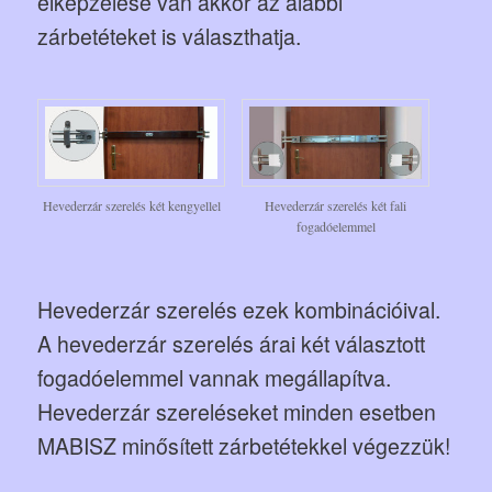
elképzelése van akkor az alábbi
zárbetéteket is választhatja.
Hevederzár szerelés két kengyellel
Hevederzár szerelés két fali
fogadóelemmel
Hevederzár szerelés ezek kombinációival.
A hevederzár szerelés árai két választott
fogadóelemmel vannak megállapítva.
Hevederzár szereléseket minden esetben
MABISZ minősített zárbetétekkel végezzük!