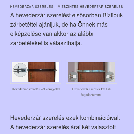
HEVEDERZÁR SZERELÉS – VÍZSZINTES HEVEDERZÁR SZERELÉS
A hevederzár szerelést elsősorban Biztibuk
zárbetéttel ajánljuk, de ha Önnek más
elképzelése van akkor az alábbi
zárbetéteket is választhatja.
Hevederzár szerelés két kengyellel
Hevederzár szerelés két fali
fogadóelemmel
Hevederzár szerelés ezek kombinációival.
A hevederzár szerelés árai két választott