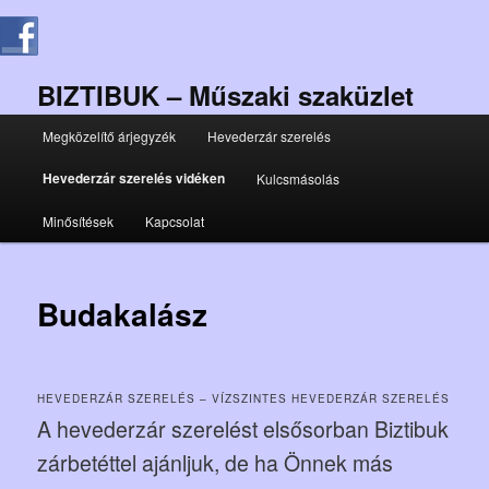
BIZTIBUK – Műszaki szaküzlet
Fő
Megközelítő árjegyzék
Hevederzár szerelés
Tovább
menü
Hevederzár szerelés vidéken
Kulcsmásolás
az
Minősítések
Kapcsolat
elsődleges
tartalomra
Budakalász
HEVEDERZÁR SZERELÉS – VÍZSZINTES HEVEDERZÁR SZERELÉS
A hevederzár szerelést elsősorban Biztibuk
zárbetéttel ajánljuk, de ha Önnek más